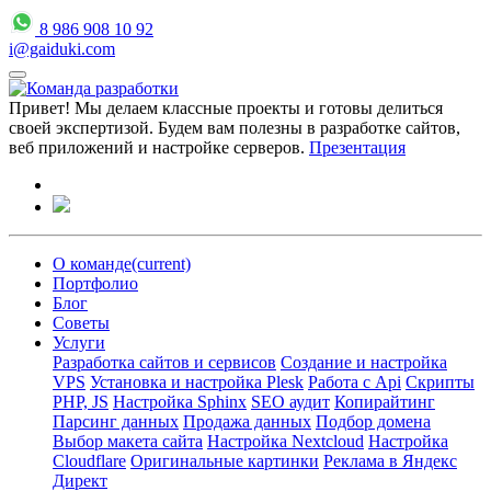
8 986 908 10 92
i@gaiduki.com
Привет! Мы делаем классные проекты и готовы делиться
своей экспертизой. Будем вам полезны в разработке сайтов,
веб приложений и настройке серверов.
Презентация
О команде
(current)
Портфолио
Блог
Советы
Услуги
Разработка сайтов и сервисов
Создание и настройка
VPS
Установка и настройка Plesk
Работа с Api
Скрипты
PHP, JS
Настройка Sphinx
SEO аудит
Копирайтинг
Парсинг данных
Продажа данных
Подбор домена
Выбор макета сайта
Настройка Nextcloud
Настройка
Cloudflare
Оригинальные картинки
Реклама в Яндекс
Директ